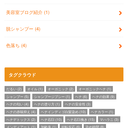
美容室ブログ紹介
(1)
脱シャンプー
(4)
色落ち
(4)
タグクラウド
だるい
(2)
オイル
(1)
オーガニック
(2)
オーガニックヘナ
(1)
シャンプー
(5)
シャンプージプシー
(1)
ヘナ
(6)
ヘナの効果
(9)
ヘナの匂い
(4)
ヘナの塗り方
(1)
ヘナの安全性
(3)
ヘナの赤味抑え
(4)
ヘナインディゴ白髪染め
(10)
ヘナカラー
(1)
ヘナデトックス
(2)
ヘナ石臼
(10)
ヘナ石臼挽き
(15)
マハラニ
(3)
メンディアート
(1)
加齢臭
(1)
好転反応
(6)
染め時間
(8)