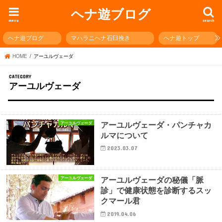
ヘナ遊ブログ
menu
search
ヘナ遊ブログ
マハラニヘナ石臼挽き
ヘナ遊トップ
HOME
アーユルヴェーダ
アーユルヴェーダ
アーユルヴェーダ・パンチャカ
アーユルヴェーダ
ルマについて
2023.03.07
アーユルヴェーダの秘儀「脈
アーユルヴェーダ
診」で健康状態を診断するスッ
クマール君
2019.04.06