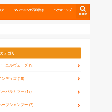
ログ
マハラニヘナ石臼挽き
ヘナ遊トップ
search
カテゴリ
アーユルヴェーダ
(9)
インディゴ
(18)
ハーバルカラー
(13)
ハーブシャンプー
(7)