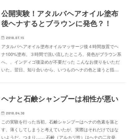
公開実験！アタルバヘアオイル塗布
後ヘナするとブラウンに発色？！
2018.07.15
アタルバヘアオイル塗布オイルマッサージ後４時間放置でヘ
ナ100%塗布、３時間で洗い流したところ、発色がブラウン系
へ、、インディゴ後染めが不要だった こんなお便りをいただ
いた。翌日、知り合いから、いつものヘナの色と違うと指…
ヘナと石鹸シャンプーは相性が悪い
2018.04.30
この実験を行った当初、石鹸シャンプーはヘナの色素を落と
す、薄くしてしまうと考えていたが、実際はそれだけではな
いようだ。つまり…… 石鹸（アルカリ性）はヘナの二次発