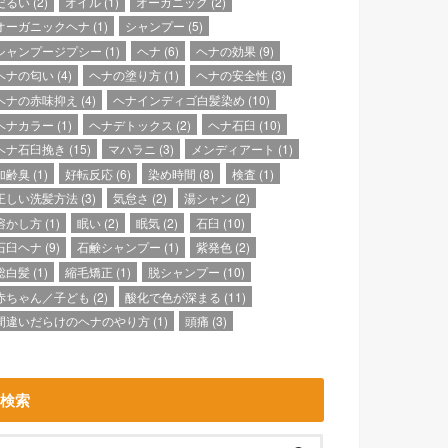
だるい
(2)
オイル
(1)
オーガニック
(2)
オーガニックヘナ
(1)
シャンプー
(5)
シャンプージプシー
(1)
ヘナ
(6)
ヘナの効果
(9)
ヘナの匂い
(4)
ヘナの塗り方
(1)
ヘナの安全性
(3)
ヘナの赤味抑え
(4)
ヘナインディゴ白髪染め
(10)
ヘナカラー
(1)
ヘナデトックス
(2)
ヘナ石臼
(10)
ヘナ石臼挽き
(15)
マハラニ
(3)
メンディアート
(1)
加齢臭
(1)
好転反応
(6)
染め時間
(8)
検査
(1)
正しい洗髪方法
(3)
気怠さ
(2)
湯シャン
(2)
溶かし方
(1)
眠い
(2)
眠気
(2)
石臼
(10)
石臼ヘナ
(9)
石鹸シャンプー
(1)
紫発色
(2)
総白髪
(1)
縮毛矯正
(1)
脱シャンプー
(10)
赤ちゃん／子ども
(2)
酸化で色が深まる
(11)
間違いだらけのヘナのやり方
(1)
頭痛
(3)
検索