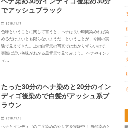
ヘナ染め30分インディゴ後染め30分
でアッシュブラック
2018.11.17
色味ということに関して言うと、ヘナは長い時間染めれば染
めるだけよいとも限らないようだ、ということが、今回の実
験で見えてきた。上の白背景の写真ではわかりずらいので、
実際に近い色味がわかる黒背景で見てみよう。 ヘナやインデ
ィ…
たった30分のヘナ染めと20分のイン
ディゴ後染めで白髪がアッシュ系ブ
ラウン
2018.11.16
ヘナとインディゴの二度染めのやり方を実験中！ 自然染めと