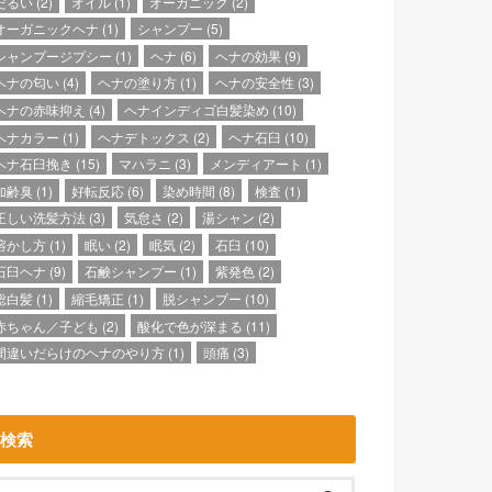
だるい
(2)
オイル
(1)
オーガニック
(2)
オーガニックヘナ
(1)
シャンプー
(5)
シャンプージプシー
(1)
ヘナ
(6)
ヘナの効果
(9)
ヘナの匂い
(4)
ヘナの塗り方
(1)
ヘナの安全性
(3)
ヘナの赤味抑え
(4)
ヘナインディゴ白髪染め
(10)
ヘナカラー
(1)
ヘナデトックス
(2)
ヘナ石臼
(10)
ヘナ石臼挽き
(15)
マハラニ
(3)
メンディアート
(1)
加齢臭
(1)
好転反応
(6)
染め時間
(8)
検査
(1)
正しい洗髪方法
(3)
気怠さ
(2)
湯シャン
(2)
溶かし方
(1)
眠い
(2)
眠気
(2)
石臼
(10)
石臼ヘナ
(9)
石鹸シャンプー
(1)
紫発色
(2)
総白髪
(1)
縮毛矯正
(1)
脱シャンプー
(10)
赤ちゃん／子ども
(2)
酸化で色が深まる
(11)
間違いだらけのヘナのやり方
(1)
頭痛
(3)
検索