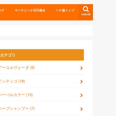
ログ
マハラニヘナ石臼挽き
ヘナ遊トップ
search
カテゴリ
アーユルヴェーダ
(9)
インディゴ
(18)
ハーバルカラー
(13)
ハーブシャンプー
(7)