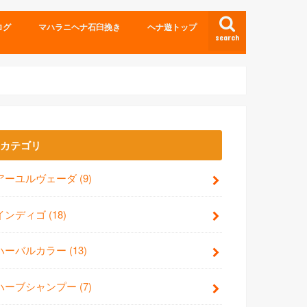
ログ
マハラニヘナ石臼挽き
ヘナ遊トップ
search
カテゴリ
アーユルヴェーダ
(9)
インディゴ
(18)
ハーバルカラー
(13)
ハーブシャンプー
(7)