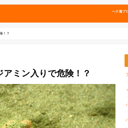
ヘナ遊ブ
険！？
ジアミン入りで危険！？