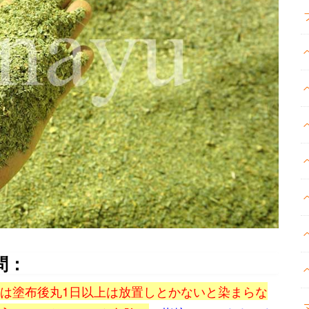
問：
は塗布後丸1日以上は放置しとかないと染まらな