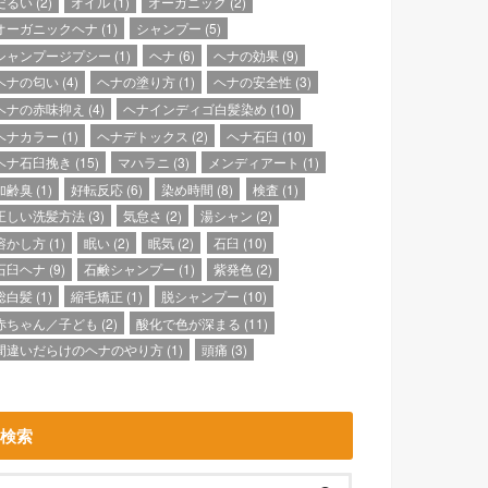
だるい
(2)
オイル
(1)
オーガニック
(2)
オーガニックヘナ
(1)
シャンプー
(5)
シャンプージプシー
(1)
ヘナ
(6)
ヘナの効果
(9)
ヘナの匂い
(4)
ヘナの塗り方
(1)
ヘナの安全性
(3)
ヘナの赤味抑え
(4)
ヘナインディゴ白髪染め
(10)
ヘナカラー
(1)
ヘナデトックス
(2)
ヘナ石臼
(10)
ヘナ石臼挽き
(15)
マハラニ
(3)
メンディアート
(1)
加齢臭
(1)
好転反応
(6)
染め時間
(8)
検査
(1)
正しい洗髪方法
(3)
気怠さ
(2)
湯シャン
(2)
溶かし方
(1)
眠い
(2)
眠気
(2)
石臼
(10)
石臼ヘナ
(9)
石鹸シャンプー
(1)
紫発色
(2)
総白髪
(1)
縮毛矯正
(1)
脱シャンプー
(10)
赤ちゃん／子ども
(2)
酸化で色が深まる
(11)
間違いだらけのヘナのやり方
(1)
頭痛
(3)
検索