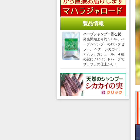
製品情報
ハーブシャンプー香る髪
発売開始より約１０年、ハ
ーブシャンプーのロングセ
ラー。 ヘナ、シカカイ、
アムラ、カチュール…４種
の髪によいインドハーブで
サラサラの仕上がり！