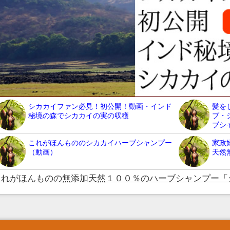
シカカイファン必見！初公開！動画・インド
髪を
秘境の森でシカカイの実の収穫
ブ・
ブシ
これがほんもののシカカイハーブシャンプー
家政
（動画）
天然
これがほんものの無添加天然１００％のハーブシャンプー「