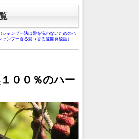
覧
のシャンプー法は髪を洗わないためのハ
シャンプー香る髪（香る髪開発秘話）
１００％のハー