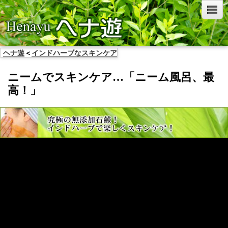
ヘナ遊
＜
インドハーブなスキンケア
ニームでスキンケア…「ニーム風呂、最
高！」